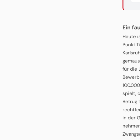
Ein fa
Heute i
Punkt 1
Karlsru
gemausc
für die
Bewerbu
100.000
spielt, 
Betrug 
rechtfer
in der 
nehmen 
Zwangsa