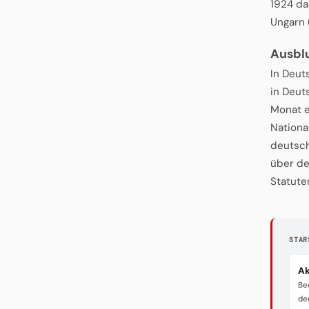
1924 da
Ungarn (
Ausbl
In Deut
in Deut
Monat e
Nationa
deutsch
über de
Statute
STAR
Ak
Be
de