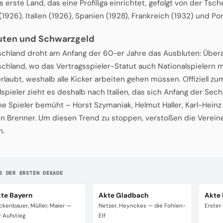
s erste Land, das eine Profiliga einrichtet, gefolgt von der Tsc
1926), Italien (1926), Spanien (1928), Frankreich (1932) und Por
uten und Schwarzgeld
schland droht am Anfang der 60-er Jahre das Ausbluten: Überal
schland, wo das Vertragsspieler-Statut auch Nationalspielern
rlaubt, weshalb alle Kicker arbeiten gehen müssen. Offiziell z
lspieler zieht es deshalb nach Italien, das sich Anfang der Sech
e Spieler bemüht – Horst Szymaniak, Helmut Haller, Karl-Heinz 
n Brenner. Um diesen Trend zu stoppen, verstoßen die Verein
n.
S DER ERSTEN DEKADE
te Bayern
Akte Gladbach
Akte 
ckenbauer, Müller, Maier —
Netzer, Heynckes — die Fohlen-
Erster
r Aufstieg
Elf