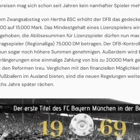
reisen mag sich schon seit Jahren kein namhafter Spieler mehr
m Zwangsabstieg von Hertha BSC erhöht der DFB das gedecke
000 auf 15.000 Mark. Das Mindestgehalt eines Lizenzspielers w
gehoben, die Ablösesummen für Lizenzspieler dürfen nun max
tragsspieler (Regionalliga) 75.000 DM betragen. Der DFB-Kontro
nun sogar noch höhere Summen genehmigen. Außerdem wird b
rlängerungen eine einmalige Zahlung von bis zu 20.000 Mark ges
t den Reformen treu. Verglichen mit den finanziellen Möglichke
fußballern im Ausland bieten, sind die neuen Regelungen weiterh
chs Jahre später rächen.