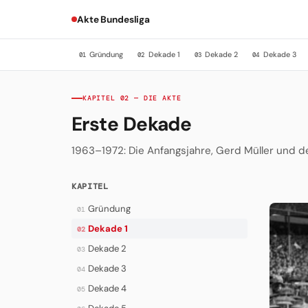
Akte Bundesliga
Gründung
Dekade 1
Dekade 2
Dekade 3
01
02
03
04
KAPITEL 02 — DIE AKTE
Erste Dekade
1963–1972: Die Anfangsjahre, Gerd Müller und d
KAPITEL
Gründung
01
Dekade 1
02
Dekade 2
03
Dekade 3
04
Dekade 4
05