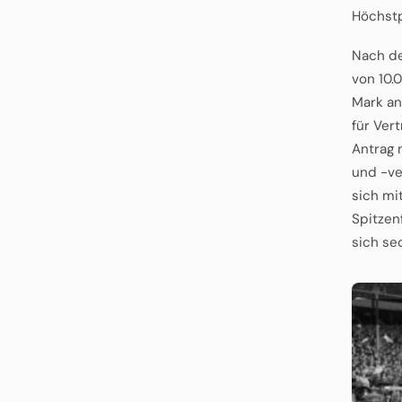
Höchstp
Nach de
von 10.
Mark an
für Ver
Antrag 
und -ve
sich mi
Spitzen
sich se