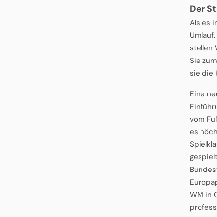
Der St
Als es 
Umlauf.
stellen
Sie zum
sie die
Eine ne
Einführ
vom Fußb
es höch
Spielkl
gespielt
Bundest
Europap
WM in Ch
professi