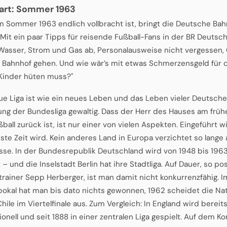
art: Sommer 1963
im Sommer 1963 endlich vollbracht ist, bringt die Deutsche Bahn
 Mit ein paar Tipps für reisende Fußball-Fans in der BR Deutsch
 Wasser, Strom und Gas ab, Personalausweise nicht vergessen,
 Bahnhof gehen. Und wie wär’s mit etwas Schmerzensgeld für di
 Kinder hüten muss?"
ue Liga ist wie ein neues Leben und das Leben vieler Deutsche
ung der Bundesliga gewaltig. Dass der Herr des Hauses am frü
all zurück ist, ist nur einer von vielen Aspekten. Eingeführt wi
ste Zeit wird. Kein anderes Land in Europa verzichtet so lange 
asse. In der Bundesrepublik Deutschland wird von 1948 bis 1963
 – und die Inselstadt Berlin hat ihre Stadtliga. Auf Dauer, so pos
rainer Sepp Herberger, ist man damit nicht konkurrenzfähig. I
okal hat man bis dato nichts gewonnen, 1962 scheidet die Na
ile im Viertelfinale aus. Zum Vergleich: In England wird bereits s
onell und seit 1888 in einer zentralen Liga gespielt. Auf dem Ko