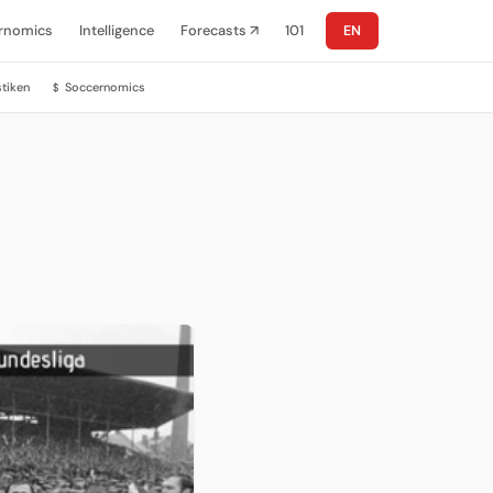
rnomics
Intelligence
Forecasts ↗
101
EN
stiken
Soccernomics
$