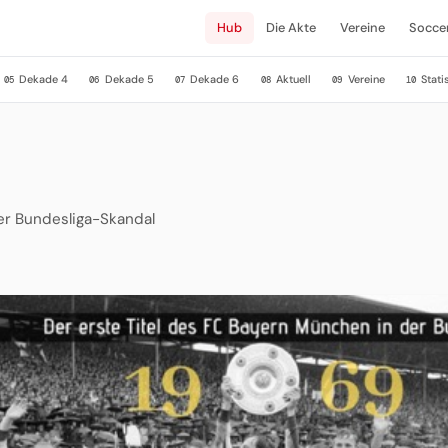
Hub
Die Akte
Vereine
Socce
Dekade 4
Dekade 5
Dekade 6
Aktuell
Vereine
Stati
05
06
07
08
09
10
er Bundesliga-Skandal