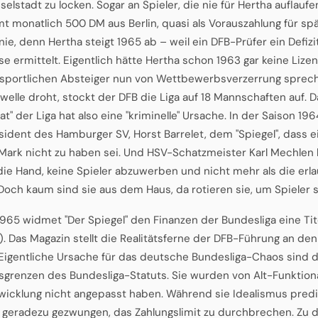
nselstadt zu locken. Sogar an Spieler, die nie für Hertha auflauf
 monatlich 500 DM aus Berlin, quasi als Vorauszahlung für spä
ie, denn Hertha steigt 1965 ab – weil ein DFB-Prüfer ein Defiz
se ermittelt. Eigentlich hätte Hertha schon 1963 gar keine Lizen
sportlichen Absteiger nun von Wettbewerbsverzerrung sprec
welle droht, stockt der DFB die Liga auf 18 Mannschaften auf. Da
t" der Liga hat also eine "kriminelle" Ursache. In der Saison 19
sident des Hamburger SV, Horst Barrelet, dem "Spiegel", dass ei
Mark nicht zu haben sei. Und HSV-Schatzmeister Karl Mechlen k
 die Hand, keine Spieler abzuwerben und nicht mehr als die er
 Doch kaum sind sie aus dem Haus, da rotieren sie, um Spieler s
 1965 widmet "Der Spiegel" den Finanzen der Bundesliga eine Tit
"). Das Magazin stellt die Realitätsferne der DFB-Führung an de
 "Eigentliche Ursache für das deutsche Bundesliga-Chaos sind d
sgrenzen des Bundesliga-Statuts. Sie wurden von Alt-Funktionä
wicklung nicht angepasst haben. Während sie Idealismus predi
 geradezu gezwungen, das Zahlungslimit zu durchbrechen. Zu