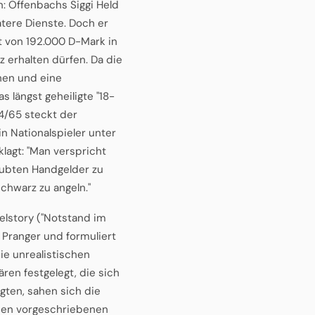
en: Offenbachs Siggi Held
tere Dienste. Doch er
it von 192.000 D-Mark in
z erhalten dürfen. Da die
hen und eine
s längst geheiligte "18-
64/65 steckt der
n Nationalspieler unter
lagt: "Man verspricht
laubten Handgelder zu
chwarz zu angeln."
elstory ("Notstand im
n Pranger und formuliert
ie unrealistischen
ren festgelegt, die sich
gten, sahen sich die
 den vorgeschriebenen