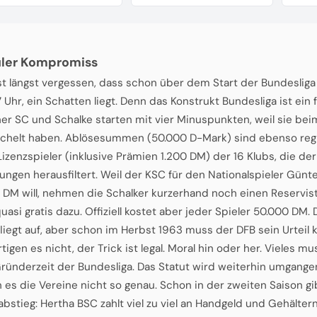
uler Kompromiss
st längst vergessen, dass schon über dem Start der Bundesliga
7 Uhr, ein Schatten liegt. Denn das Konstrukt Bundesliga ist ein
her SC und Schalke starten mit vier Minuspunkten, weil sie bei
helt haben. Ablösesummen (50.000 D-Mark) sind ebenso regl
 Lizenzspieler (inklusive Prämien 1.200 DM) der 16 Klubs, die de
ngen herausfiltert. Weil der KSC für den Nationalspieler Gün
 DM will, nehmen die Schalker kurzerhand noch einen Reservist
quasi gratis dazu. Offiziell kostet aber jeder Spieler 50.000 DM.
fliegt auf, aber schon im Herbst 1963 muss der DFB sein Urteil 
tigen es nicht, der Trick ist legal. Moral hin oder her. Vieles m
Gründerzeit der Bundesliga. Das Statut wird weiterhin umgangen
es die Vereine nicht so genau. Schon in der zweiten Saison gi
bstieg: Hertha BSC zahlt viel zu viel an Handgeld und Gehälter