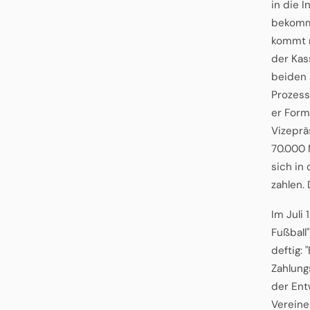
in die I
bekommt
kommt n
der Kas
beiden 
Prozess
er Forma
Vizeprä
70.000 
sich in
zahlen.
Im Juli
Fußball
deftig:
Zahlung
der Ent
Vereine