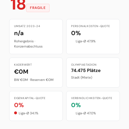
18
FRAGILE
UMSATZ 2023-24
PERSONALKOSTEN-QUOTE
n/a
0%
Rohergebnis ·
Liga-Ø 47.9%
Konzernabschluss
KADERWERT
OLYMPIASTADION
74.475 Plätze
€0M
Stadt (Miete)
BW €0M · Reserven €0M
EIGENKAPITAL-QUOTE
VERBINDLICHKEITEN-QUOTE
0%
0%
Liga-Ø 34.1%
Liga-Ø 47.0%