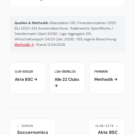
Quellen & Methodik:
Bilanzdaten: DFL Finanzkennzahlen 2025
(GJ 2023-24), Konzernabschluss · Kaderwerte: SportMonks /
Transfermarkt (April 2026) · Liga-Aggregate: DFL
Wirtschaftsreport 24/25 (Jan. 2026) · FSS: eigene Berechnung ·
Methodik →
· Stand: 12.04.2026
CLUB-DOSSIER
LIGA-ÜBERBLICK
FRAMEWORK
Akte BSC →
Alle 22 Clubs
Methodik →
→
← ZURÜCK
CLUB-SITE →
Soccernomics
Akte BSC