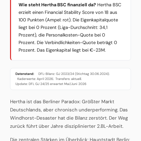
Wie steht Hertha BSC finanziell da?
Hertha BSC
erzielt einen Financial Stability Score von 18 aus
100 Punkten (Ampel: rot). Die Eigenkapitalquote
liegt bei 0 Prozent (Liga-Durchschnitt: 34,1
Prozent), die Personalkosten-Quote bei 0
Prozent. Die Verbindlichkeiten-Quote beträgt 0
Prozent. Das Eigenkapital liegt bei €-23M.
Datenstand:
DFL-Bilanz: GJ 2023/24 (Stichtag 30.06.2024)
·
Kaderwerte: April 2026
Transfers: aktuell
·
·
Update: DFL GJ 24/25 erwartet Mai/Juni 2026
Hertha ist das Berliner Paradox: Größter Markt
Deutschlands, aber chronisch underperforming. Das
Windhorst-Desaster hat die Bilanz zerstört. Der Weg
zurück führt über Jahre disziplinierter 2.BL-Arbeit.
Die zentralen Stärken im Überblick: Hauptstadt Berlin: