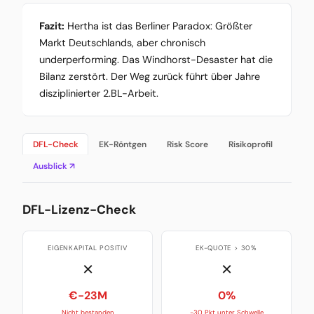
Fazit:
Hertha ist das Berliner Paradox: Größter
Markt Deutschlands, aber chronisch
underperforming. Das Windhorst-Desaster hat die
Bilanz zerstört. Der Weg zurück führt über Jahre
disziplinierter 2.BL-Arbeit.
DFL-Check
EK-Röntgen
Risk Score
Risikoprofil
Ausblick ↗
DFL-Lizenz-Check
EIGENKAPITAL POSITIV
EK-QUOTE > 30%
✗
✗
€-23M
0%
Nicht bestanden
-30 Pkt unter Schwelle