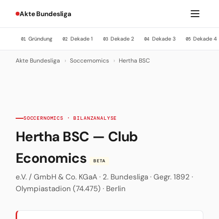
Akte Bundesliga
Gründung
Dekade 1
Dekade 2
Dekade 3
Dekade 4
01
02
03
04
05
Akte Bundesliga
›
Soccernomics
›
Hertha BSC
SOCCERNOMICS · BILANZANALYSE
Hertha BSC — Club
Economics
BETA
e.V. / GmbH & Co. KGaA · 2. Bundesliga · Gegr. 1892 ·
Olympiastadion (74.475) · Berlin