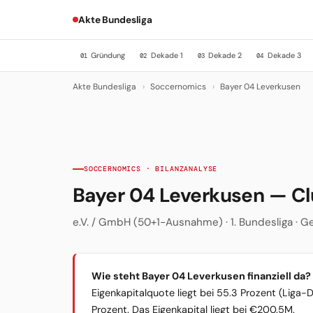
Akte Bundesliga
Gründung
Dekade 1
Dekade 2
Dekade 3
01
02
03
04
Akte Bundesliga
›
Soccernomics
›
Bayer 04 Leverkusen
SOCCERNOMICS · BILANZANALYSE
Bayer 04 Leverkusen — C
e.V. / GmbH (50+1-Ausnahme) · 1. Bundesliga · Ge
Wie steht Bayer 04 Leverkusen finanziell da?
Eigenkapitalquote liegt bei 55.3 Prozent (Liga-
Prozent. Das Eigenkapital liegt bei €200.5M.