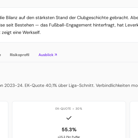
e Bilanz auf den stärksten Stand der Clubgeschichte gebracht. Aber
se seit Bestehen — das Fußball-Engagement hinterfragt, hat Leverkus
zeigt eine Werkself.
e
Risikoprofil
Ausblick ↗
on 2023-24. EK-Quote 40,1% über Liga-Schnitt. Verbindlichkeiten mod
EK-QUOTE > 30%
✓
55.3%
+25.3 Pkt Puffer