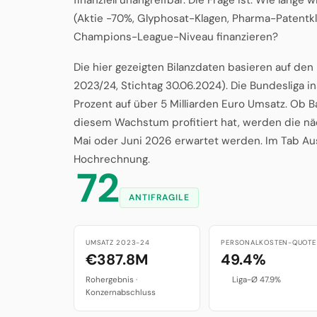
(Aktie -70%, Glyphosat-Klagen, Pharma-Patentk
Champions-League-Niveau finanzieren?
Die hier gezeigten Bilanzdaten basieren auf de
2023/24, Stichtag 30.06.2024). Die Bundesliga 
Prozent auf über 5 Milliarden Euro Umsatz. Ob 
diesem Wachstum profitiert hat, werden die näc
Mai oder Juni 2026 erwartet werden. Im Tab Ausb
Hochrechnung.
72
ANTIFRAGILE
UMSATZ 2023-24
PERSONALKOSTEN-QUOTE
€387.8M
49.4%
Rohergebnis ·
Liga-Ø 47.9%
Konzernabschluss