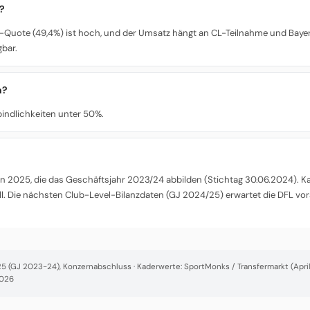
l?
e PK-Quote (49,4%) ist hoch, und der Umsatz hängt an CL-Teilnahme und Ba
bar.
n?
bindlichkeiten unter 50%.
 2025, die das Geschäftsjahr 2023/24 abbilden (Stichtag 30.06.2024). Kade
l. Die nächsten Club-Level-Bilanzdaten (GJ 2024/25) erwartet die DFL vor
 (GJ 2023-24), Konzernabschluss · Kaderwerte: SportMonks / Transfermarkt (April 
2026