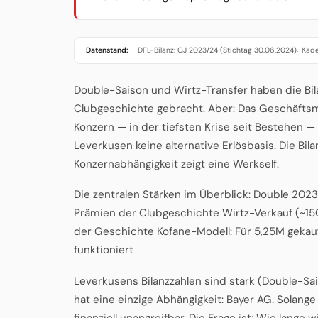
Datenstand:
DFL-Bilanz: GJ 2023/24 (Stichtag 30.06.2024)
Kade
·
Double-Saison und Wirtz-Transfer haben die Bil
Clubgeschichte gebracht. Aber: Das Geschäftsmo
Konzern — in der tiefsten Krise seit Bestehen —
Leverkusen keine alternative Erlösbasis. Die Bil
Konzernabhängigkeit zeigt eine Werkself.
Die zentralen Stärken im Überblick: Double 2023
Prämien der Clubgeschichte Wirtz-Verkauf (~150
der Geschichte Kofane-Modell: Für 5,25M gekauf
funktioniert
Leverkusens Bilanzzahlen sind stark (Double-Sa
hat eine einzige Abhängigkeit: Bayer AG. Solange
finanziell unangreifbar. Die Frage ist: Wie lange w