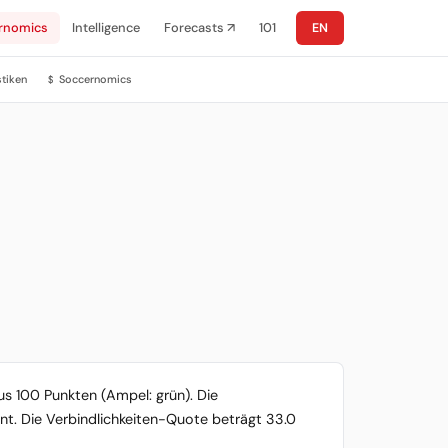
rnomics
Intelligence
Forecasts ↗
101
EN
stiken
Soccernomics
$
us 100 Punkten (Ampel: grün). Die
ent. Die Verbindlichkeiten-Quote beträgt 33.0