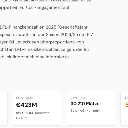
lippe) ein Fußball-Engagement auf
n DFL-Finanzkennzahlen 2025 (Geschäftsjahr
insgesamt wuchs in der Saison 2024/25 um 6,7
Bayer 04 Leverkusen überproportional von
hsten DFL-Finanzkennzahlen zeigen, die für
lick findet sich eine informierte
KADERWERT
BAYARENA
E
30.210 Plätze
€423M
Bayer AG (Konzern)
BW €180M · Reserven
€243M