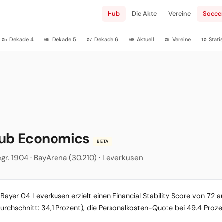
Hub
Die Akte
Vereine
Socce
Dekade 4
Dekade 5
Dekade 6
Aktuell
Vereine
Stati
05
06
07
08
09
10
lub Economics
BETA
gr. 1904 · BayArena (30.210) · Leverkusen
Bayer 04 Leverkusen erzielt einen Financial Stability Score von 72 a
Durchschnitt: 34,1 Prozent), die Personalkosten-Quote bei 49.4 Proz