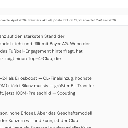
rwerte: April 2026
Transfers: aktuell
Update: DFL GJ 24/25 erwartet Mai/Juni 2026
·
·
anz auf den stärksten Stand der
dell steht und fällt mit Bayer AG. Wenn der
 das Fußball-Engagement hinterfragt, hat
anz zeigt einen Top-4-Club; die
-24 als Erlösboost — CL-Finaleinzug, höchste
M) stärkt Bilanz massiv — größter BL-Transfer
t, jetzt 100M-Preisschild — Scouting
ison, hohe Erlöse). Aber das Geschäftsmodell
 der Konzern will und kann, ist der Club
ill und kann ein Konzern in existenzieller Krise