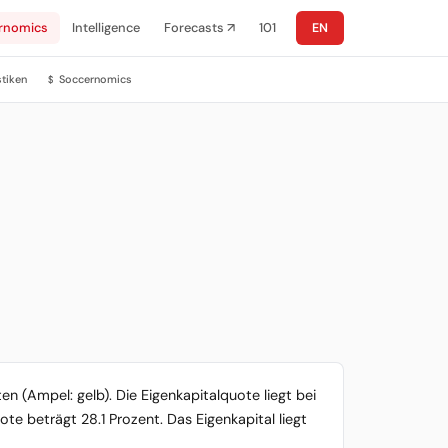
rnomics
Intelligence
Forecasts ↗
101
EN
stiken
Soccernomics
$
en (Ampel: gelb). Die Eigenkapitalquote liegt bei
te beträgt 28.1 Prozent. Das Eigenkapital liegt