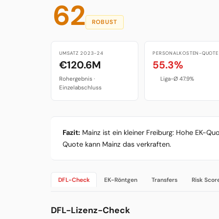
62
ROBUST
UMSATZ 2023-24
PERSONALKOSTEN-QUOTE
€120.6M
55.3%
Rohergebnis ·
Liga-Ø 47.9%
Einzelabschluss
Fazit:
Mainz ist ein kleiner Freiburg: Hohe EK-Qu
Quote kann Mainz das verkraften.
DFL-Check
EK-Röntgen
Transfers
Risk Scor
DFL-Lizenz-Check