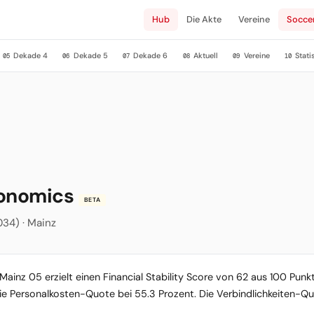
Hub
Die Akte
Vereine
Socce
Dekade 4
Dekade 5
Dekade 6
Aktuell
Vereine
Stati
05
06
07
08
09
10
conomics
BETA
034) · Mainz
Mainz 05 erzielt einen Financial Stability Score von 62 aus 100 Punkt
die Personalkosten-Quote bei 55.3 Prozent. Die Verbindlichkeiten-Quo