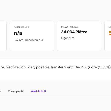
KADERWERT
MEWA ARENA
E
34.034 Plätze
n/a
Eigentum
BW n/a · Reserven n/a
ote, niedrige Schulden, positive Transferbilanz. Die PK-Quote (55,3
e
Risikoprofil
Ausblick ↗