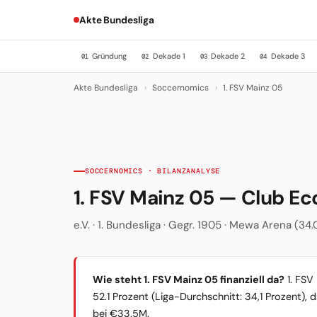
Akte Bundesliga
Gründung
Dekade 1
Dekade 2
Dekade 3
01
02
03
04
Akte Bundesliga
›
Soccernomics
›
1. FSV Mainz 05
SOCCERNOMICS · BILANZANALYSE
1. FSV Mainz 05 — Club E
e.V. · 1. Bundesliga · Gegr. 1905 · Mewa Arena (34.
Wie steht 1. FSV Mainz 05 finanziell da?
1. FSV 
52.1 Prozent (Liga-Durchschnitt: 34,1 Prozent), 
bei €33.5M.