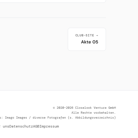
CLUB-SITE →
Akte 05
© 2020–2026 Closelook Venture GmbH
Alle Rechte vorbehalten.
s: Imago Images / diverse Fotografen (s. Abbildungsverzeichnis)
r uns
Datenschutz
AGB
Impressum