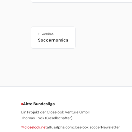
← ZURÜCK
Soccernomics
Akte Bundesliga
Ein Projekt der Closelook Venture GmbH
Thomas Look (Gesellschafter)
↗ closelook.net
altusalpha.com
closelook.soccer
Newsletter