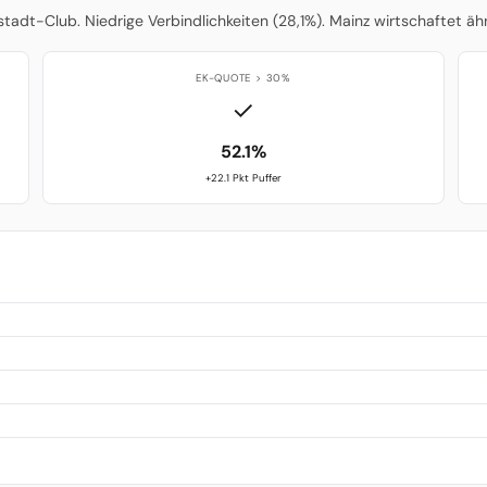
adt-Club. Niedrige Verbindlichkeiten (28,1%). Mainz wirtschaftet ähn
EK-QUOTE > 30%
✓
52.1%
+22.1 Pkt Puffer