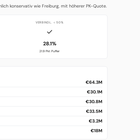
lich konservativ wie Freiburg, mit höherer PK-Quote.
VERBINDL. < 50%
✓
28.1%
21.9 Pkt Puffer
€64.3M
€30.1M
€30.8M
€33.5M
€3.2M
€18M