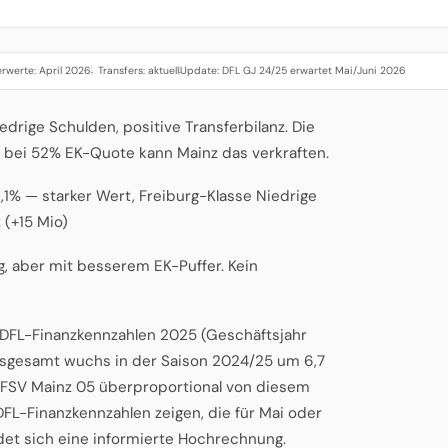
rwerte: April 2026
Transfers: aktuell
Update: DFL GJ 24/25 erwartet Mai/Juni 2026
·
·
edrige Schulden, positive Transferbilanz. Die
 bei 52% EK-Quote kann Mainz das verkraften.
,1% — starker Wert, Freiburg-Klasse Niedrige
 (+15 Mio)
g, aber mit besserem EK-Puffer. Kein
n DFL-Finanzkennzahlen 2025 (Geschäftsjahr
insgesamt wuchs in der Saison 2024/25 um 6,7
1. FSV Mainz 05 überproportional von diesem
FL-Finanzkennzahlen zeigen, die für Mai oder
det sich eine informierte Hochrechnung.