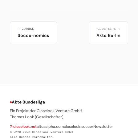
← ZURÜCK
CLUB-SITE →
Soccernomics
Akte Berlin
Akte Bundesliga
Ein Projekt der Closelook Venture GmbH
Thomas Look (Gesellschafter)
↗ closelook.net
altusalpha.com
closelook.soccer
Newsletter
© 2020–2026 Closelook Venture GmbH
Alle Rechte vorbehalten.