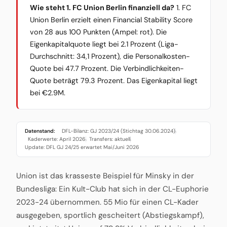
Wie steht 1. FC Union Berlin finanziell da?
1. FC
Union Berlin erzielt einen Financial Stability Score
von 28 aus 100 Punkten (Ampel: rot). Die
Eigenkapitalquote liegt bei 2.1 Prozent (Liga-
Durchschnitt: 34,1 Prozent), die Personalkosten-
Quote bei 47.7 Prozent. Die Verbindlichkeiten-
Quote beträgt 79.3 Prozent. Das Eigenkapital liegt
bei €2.9M.
Datenstand:
DFL-Bilanz: GJ 2023/24 (Stichtag 30.06.2024)
·
Kaderwerte: April 2026
Transfers: aktuell
·
·
Update: DFL GJ 24/25 erwartet Mai/Juni 2026
Union ist das krasseste Beispiel für Minsky in der
Bundesliga: Ein Kult-Club hat sich in der CL-Euphorie
2023-24 übernommen. 55 Mio für einen CL-Kader
ausgegeben, sportlich gescheitert (Abstiegskampf),