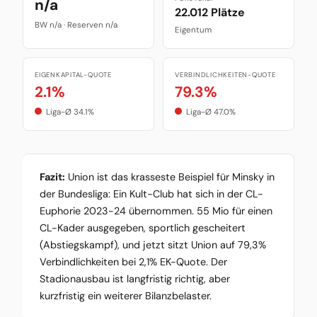
n/a
22.012 Plätze
BW n/a · Reserven n/a
Eigentum
EIGENKAPITAL-QUOTE
VERBINDLICHKEITEN-QUOTE
2.1%
79.3%
Liga-Ø 34.1%
Liga-Ø 47.0%
Fazit:
Union ist das krasseste Beispiel für Minsky in
der Bundesliga: Ein Kult-Club hat sich in der CL-
Euphorie 2023-24 übernommen. 55 Mio für einen
CL-Kader ausgegeben, sportlich gescheitert
(Abstiegskampf), und jetzt sitzt Union auf 79,3%
Verbindlichkeiten bei 2,1% EK-Quote. Der
Stadionausbau ist langfristig richtig, aber
kurzfristig ein weiterer Bilanzbelaster.