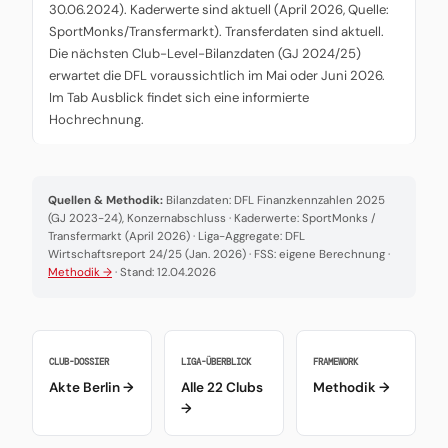
30.06.2024). Kaderwerte sind aktuell (April 2026, Quelle:
SportMonks/Transfermarkt). Transferdaten sind aktuell.
Die nächsten Club-Level-Bilanzdaten (GJ 2024/25)
erwartet die DFL voraussichtlich im Mai oder Juni 2026.
Im Tab Ausblick findet sich eine informierte
Hochrechnung.
Quellen & Methodik:
Bilanzdaten: DFL Finanzkennzahlen 2025
(GJ 2023-24), Konzernabschluss · Kaderwerte: SportMonks /
Transfermarkt (April 2026) · Liga-Aggregate: DFL
Wirtschaftsreport 24/25 (Jan. 2026) · FSS: eigene Berechnung ·
Methodik →
· Stand: 12.04.2026
CLUB-DOSSIER
LIGA-ÜBERBLICK
FRAMEWORK
Akte Berlin →
Alle 22 Clubs
Methodik →
→