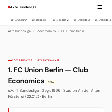
Akte Bundesliga
Gründung
Dekade 1
Dekade 2
Dekade 3
Dekade 4
01
02
03
04
05
Akte Bundesliga
›
Soccernomics
›
1. FC Union Berlin
SOCCERNOMICS · BILANZANALYSE
1. FC Union Berlin — Club
Economics
BETA
e.V. · 1. Bundesliga · Gegr. 1966 · Stadion An der Alten
Försterei (22.012) · Berlin