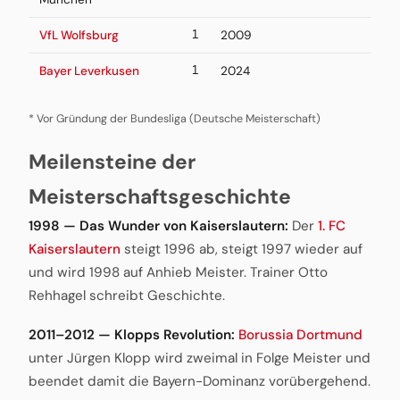
1
VfL Wolfsburg
2009
1
Bayer Leverkusen
2024
* Vor Gründung der Bundesliga (Deutsche Meisterschaft)
Meilensteine der
Meisterschaftsgeschichte
1998 — Das Wunder von Kaiserslautern:
Der
1. FC
Kaiserslautern
steigt 1996 ab, steigt 1997 wieder auf
und wird 1998 auf Anhieb Meister. Trainer Otto
Rehhagel schreibt Geschichte.
2011–2012 — Klopps Revolution:
Borussia Dortmund
unter Jürgen Klopp wird zweimal in Folge Meister und
beendet damit die Bayern-Dominanz vorübergehend.