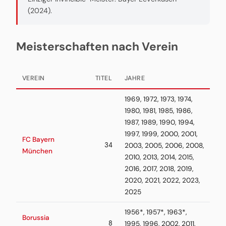
(2024).
Meisterschaften nach Verein
VEREIN
TITEL
JAHRE
1969, 1972, 1973, 1974,
1980, 1981, 1985, 1986,
1987, 1989, 1990, 1994,
1997, 1999, 2000, 2001,
FC Bayern
34
2003, 2005, 2006, 2008,
München
2010, 2013, 2014, 2015,
2016, 2017, 2018, 2019,
2020, 2021, 2022, 2023,
2025
1956*, 1957*, 1963*,
Borussia
8
1995, 1996, 2002, 2011,