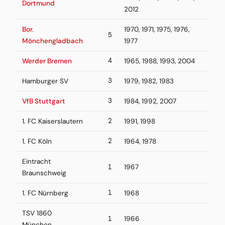
Dortmund
2012
Bor.
1970, 1971, 1975, 1976,
5
Mönchengladbach
1977
4
Werder Bremen
1965, 1988, 1993, 2004
3
Hamburger SV
1979, 1982, 1983
3
VfB Stuttgart
1984, 1992, 2007
2
1. FC Kaiserslautern
1991, 1998
2
1. FC Köln
1964, 1978
Eintracht
1
1967
Braunschweig
1
1. FC Nürnberg
1968
TSV 1860
1
1966
München