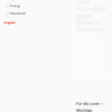
1988:
Prolog
Aufholjagd
11
gegen
Steckbrief
12
Espanyol
English
Barcelona
Nach 0:3 im
Hinspiel dreht
Bayer das Finale
am 18. Mai 1988
mit 3:0 n.V. und
gewinnt 3:2 im
Elfmeterschießen.
Für die Lover –
Wichtige