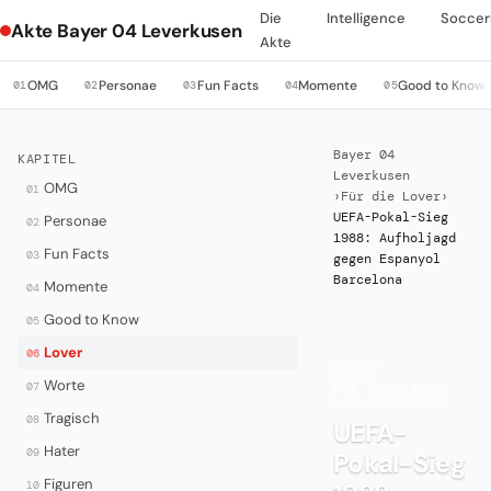
Die
Intelligence
Soccer
Akte Bayer 04 Leverkusen
Akte
OMG
Personae
Fun Facts
Momente
Good to Know
01
02
03
04
05
Bayer 04
KAPITEL
Leverkusen
OMG
01
›
Für die Lover
›
UEFA-Pokal-Sieg
Personae
02
1988: Aufholjagd
Fun Facts
03
gegen Espanyol
Barcelona
Momente
04
Good to Know
05
Lover
06
LOVER
·
Worte
07
FÜR DIE LOVER
Tragisch
08
UEFA-
Hater
09
Pokal-Sieg
Figuren
10