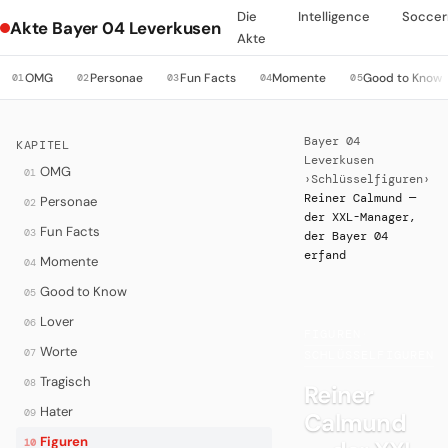
Die
Intelligence
Soccer
Akte Bayer 04 Leverkusen
Akte
OMG
Personae
Fun Facts
Momente
Good to Know
01
02
03
04
05
Bayer 04
KAPITEL
Leverkusen
OMG
01
›
Schlüsselfiguren
›
Reiner Calmund —
Personae
02
der XXL-Manager,
Fun Facts
03
der Bayer 04
erfand
Momente
04
Good to Know
05
Lover
06
FIGUREN
·
Worte
07
SCHLÜSSELFIGUREN
Tragisch
08
Reiner
Hater
09
Calmund
Figuren
10