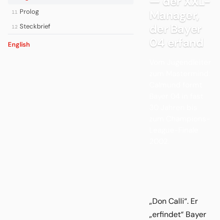
— der XXL-
Prolog
Manager,
11
der Bayer
Steckbrief
12
04 erfand
English
Vom Jugendleiter
zum Mastermind:
Calmund formt
Bayer 04 in fast
30 Jahren bis
zum Champions-
League-Finale
2002.
„Don Calli“. Er
„erfindet“ Bayer