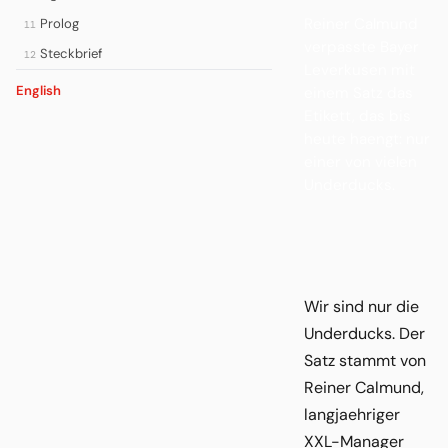
Reiner Calmund
Prolog
11
verpasste Bayer
Steckbrief
12
Leverkusen mit
English
einem Satz das
Etikett, das bis
heute haengt: nur
einer von vielen
Underducks.
Wir sind nur die
Underducks. Der
Satz stammt von
Reiner Calmund,
langjaehriger
XXL-Manager