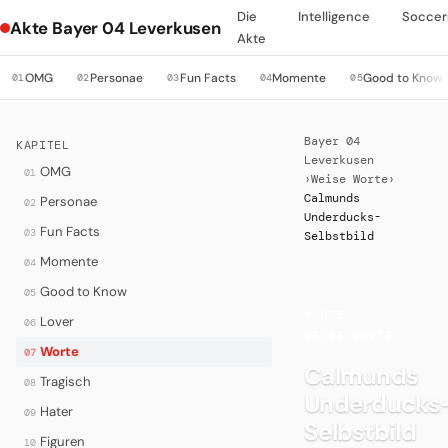
Die
Intelligence
Soccer
Akte Bayer 04 Leverkusen
Akte
OMG
Personae
Fun Facts
Momente
Good to Know
01
02
03
04
05
Bayer 04
KAPITEL
Leverkusen
OMG
01
›
Weise Worte
›
Calmunds
Personae
02
Underducks-
Fun Facts
03
Selbstbild
Momente
04
Good to Know
05
WORTE
·
Lover
06
WEISE WORTE
Worte
07
Calmunds
Tragisch
08
Underducks
Hater
09
Selbstbild
Figuren
10