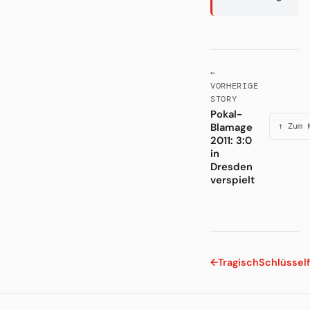
←
VORHERIGE
STORY
Pokal-
Blamage
↑ Zum 
2011: 3:0
in
Dresden
verspielt
←
Tragisch
Schlüssel