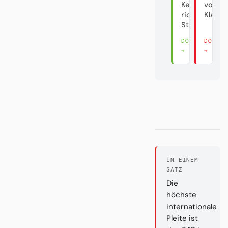
Keine
vom
richtige
Klasse
Stadt?!
DORT LESEN
DORT 
→
→
IN EINEM
SATZ
Die
höchste
internationale
Pleite ist