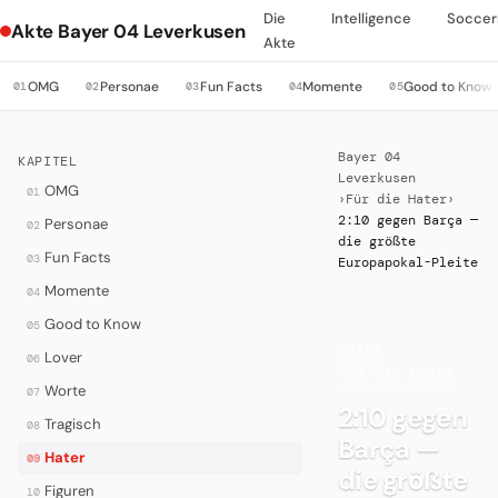
Die
Intelligence
Soccer
Akte Bayer 04 Leverkusen
Akte
OMG
Personae
Fun Facts
Momente
Good to Know
01
02
03
04
05
Bayer 04
KAPITEL
Leverkusen
OMG
01
›
Für die Hater
›
2:10 gegen Barça —
Personae
02
die größte
Fun Facts
03
Europapokal-Pleite
Momente
04
Good to Know
05
HATER
·
Lover
06
FÜR DIE HATER
Worte
07
2:10 gegen
Tragisch
08
Barça —
Hater
09
die größte
Figuren
10