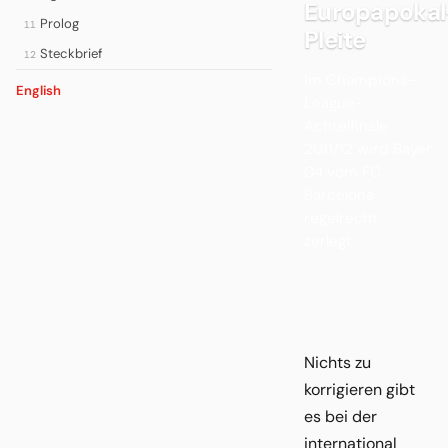
Europapokal
Prolog
11
Pleite
Steckbrief
12
Im Champions-
English
League-
Achtelfinale
2011/12 wird Bayer
04 vom FC
Barcelona
regelrecht
zerlegt.
Nichts zu
korrigieren gibt
es bei der
international