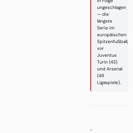
in Folge
ungeschlagen
— die
längste
Serie im
europäischen
Spitzenfußball,
vor
Juventus
Turin (43)
und Arsenal
(49
Ligaspiele).
←