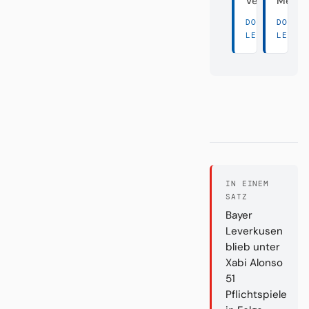
Vereine
Meist
DORT
DORT
LESEN →
LESEN
IN EINEM
SATZ
Bayer
Leverkusen
blieb unter
Xabi Alonso
51
Pflichtspiele