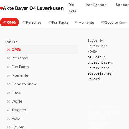
Die
Intelligence
Soccer
Akte Bayer 04 Leverkusen
Akte
OMG
Personae
Fun Facts
Momente
Good to Know
01
02
03
04
05
Bayer 04
KAPITEL
Leverkusen
OMG
01
›
OMG
›
51 Spiele
Personae
02
ungeschlagen:
Fun Facts
03
Leverkusens
europäischer
Momente
04
Rekord
Good to Know
05
Lover
06
Worte
07
·
DER ALONSO-
Tragisch
08
EFFEKT UND DAS
Hater
ENDE DES
09
VIZEKUSEN-
Figuren
10