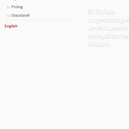
FLUCHS
Prolog
11
51 Spiele
Steckbrief
12
ungeschlage
Leverkusens
English
europäische
Rekord
Unter Xabi Alonso
übertrifft Bayer
04 die Serien von
Juventus Turin
(43) und Arsenal
(49) und stellt
eine neue
Bestmarke auf.