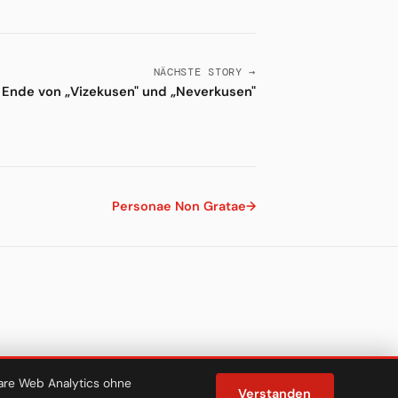
NÄCHSTE STORY →
 Ende von „Vizekusen" und „Neverkusen"
Personae Non Gratae
→
lare Web Analytics ohne
Verstanden