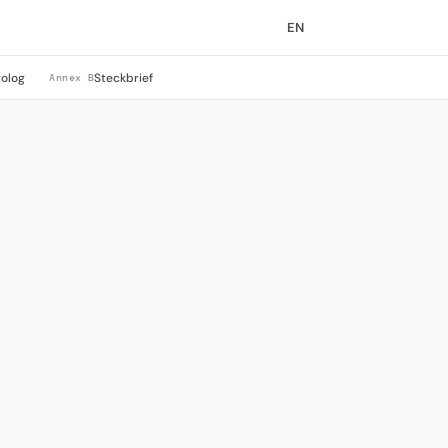
EN
rolog
Steckbrief
Annex B