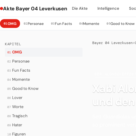
Akte Bayer 04 Leverkusen
Die Akte
Intelligence
Soc
OMG
Personae
Fun Facts
Momente
Good to Know
01
02
03
04
05
Bayer 04 Leverkusen
›
KAPITEL
OMG
01
Personae
02
Fun Facts
03
·
DER ALONSO-EFFEK
Momente
04
Xabi Alo
Good to Know
05
und den
Lover
06
Worte
07
Seit Guardiolas 
Tragisch
08
so prominent ver
Hater
09
Figuren
10