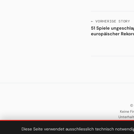
← VORHERIGE STORY
51 Spiele ungeschl
europäischer Rekor
©
Keine Fi
Unterhal
Diese Seite verwendet ausschliesslich technisch notwendi