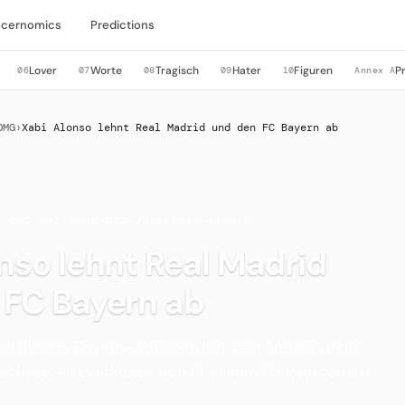
cernomics
Predictions
Lover
Worte
Tragisch
Hater
Figuren
P
06
07
08
09
10
Annex A
OMG
›
Xabi Alonso lehnt Real Madrid und den FC Bayern ab
T UND DAS ENDE DES VIZEKUSEN-FLUCHS
nso lehnt Real Madrid
 FC Bayern ab
und Klopps Bayern-Absagen hat kein Trainer mehr
zichtet — Leverkusen behält seinen Meistercoach.