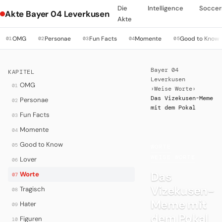
Die
Intelligence
Soccer
Akte Bayer 04 Leverkusen
Akte
OMG
Personae
Fun Facts
Momente
Good to Know
01
02
03
04
05
Bayer 04
KAPITEL
Leverkusen
OMG
01
›
Weise Worte
›
Das Vizekusen-Meme
Personae
02
mit dem Pokal
Fun Facts
03
Momente
04
Good to Know
05
WORTE
·
WEISE WORTE
Lover
06
Das
Worte
07
Vizekusen-
Tragisch
08
Meme mit
Hater
09
dem Pokal
Figuren
10