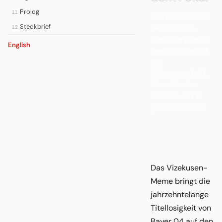
Prolog
11
Das bekannteste
Steckbrief
Leverkusen-
12
Meme zeigt eine
English
leere Vitrine mit
der
Bildunterschrift,
hier wäre der
Meister-Pokal,
gaebe es einen.
Das Vizekusen-
Meme bringt die
jahrzehntelange
Titellosigkeit von
Bayer 04 auf den